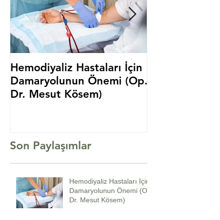
Hemodiyaliz Hastaları İçin
Canlı Vericid
Damaryolunun Önemi (Op.
Nakli (Prof. D
Dr. Mesut Kösem)
Berber)
Son Paylaşımlar
Hemodiyaliz Hastaları İçin
Damaryolunun Önemi (Op.
Dr. Mesut Kösem)