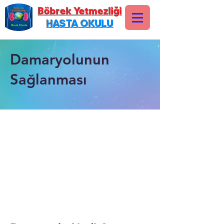
Böbrek Yetmezliği
HASTA OKULU
Damaryolunun
Sağlanması