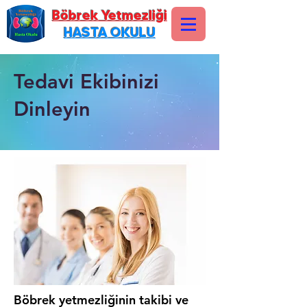
Böbrek Yetmezliği
HASTA OKULU
Tedavi Ekibinizi
Dinleyin
Böbrek yetmezliğinin takibi ve