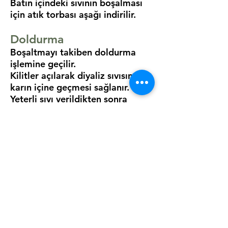
Batın içindeki sıvının boşalması
için atık torbası aşağı indirilir.
Doldurma
Boşaltmayı takiben doldurma
işlemine geçilir.
Kilitler açılarak diyaliz sıvısının
karın içine geçmesi sağlanır.
Yeterli sıvı verildikten sonra
bağlantılar ayrılır ve kataterin
ucuna kapak takılır.
Katater uygun şekilde kapatılır.
Bekleme
Diyaliz sıvısı batına
doldurulduktan sonra bekleme
durumuna geçilir.
Günlük hayat aktivitesine
dönülür.